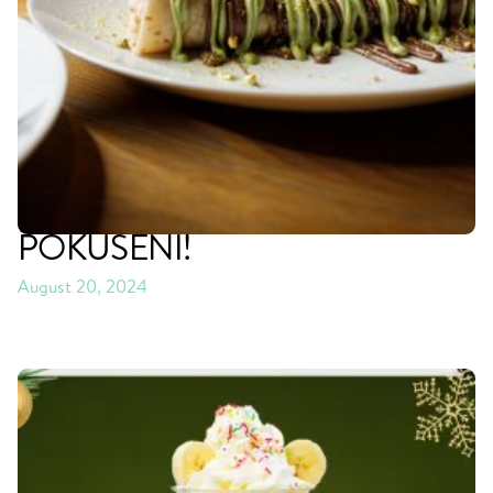
NOVINKY VE WAF-WAF:
PRODUKTY VE STYLU
#DUBAICHOCOLATE –
LÁKAVÉ PISTÁCIOVÉ
POKUŠENÍ!
August 20, 2024