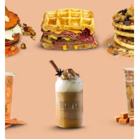
OBJEVTE SPECIÁLNÍ MENU
WAF-WAF: SLADKÁ I SLANÁ
INSPIRACE PRO KAŽDÉHO!
🍓🧇