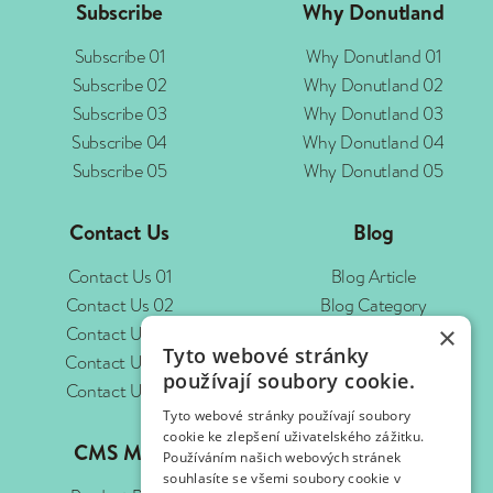
Subscribe
Why Donutland
Subscribe 01
Why Donutland 01
Subscribe 02
Why Donutland 02
Subscribe 03
Why Donutland 03
Subscribe 04
Why Donutland 04
Subscribe 05
Why Donutland 05
Contact Us
Blog
Contact Us 01
Blog Article
Contact Us 02
Blog Category
×
Contact Us 03
Blog Collection
Tyto webové stránky
Contact Us 04
používají soubory cookie.
Contact Us 05
Tyto webové stránky používají soubory
cookie ke zlepšení uživatelského zážitku.
CMS Misc
Admin
Používáním našich webových stránek
souhlasíte se všemi soubory cookie v