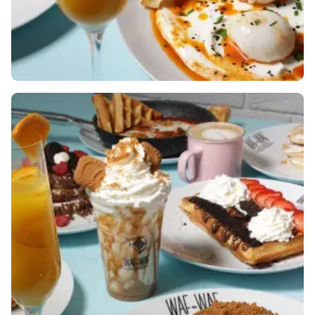
TADY! 🧇🍳
August 20, 2024