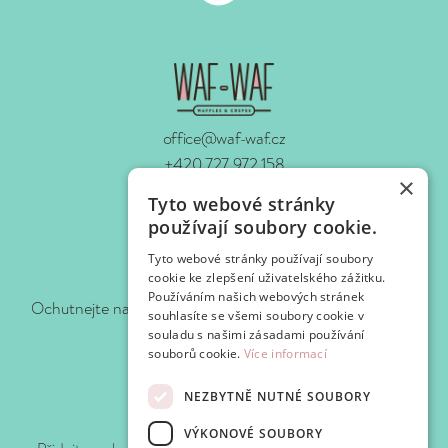
office@waf-waf.cz
+420 727 972 158
×
www.waf-waf.cz
Tyto webové stránky
Kontakty
používají soubory cookie.
Tyto webové stránky používají soubory
Sledujte nás!
cookie ke zlepšení uživatelského zážitku.
Používáním našich webových stránek
Ochutnejte naše novinky hned, jak je pro vás připravíme.
souhlasíte se všemi soubory cookie v
souladu s našimi zásadami používání
souborů cookie.
Více informací
NEZBYTNĚ NUTNÉ SOUBORY
Připojte se k WafClub
VÝKONOVÉ SOUBORY