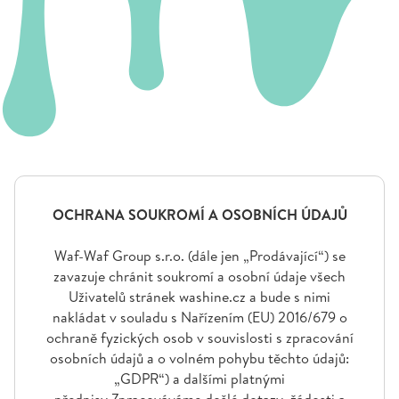
OCHRANA SOUKROMÍ A OSOBNÍCH ÚDAJŮ
Waf-Waf Group s.r.o. (dále jen „Prodávající“) se
zavazuje chránit soukromí a osobní údaje všech
Uživatelů stránek washine.cz a bude s nimi
nakládat v souladu s Nařízením (EU) 2016/679 o
ochraně fyzických osob v souvislosti s zpracování
osobních údajů a o volném pohybu těchto údajů:
„GDPR“) a dalšími platnými
předpisy.Zpracováváme došlé dotazy, žádosti a