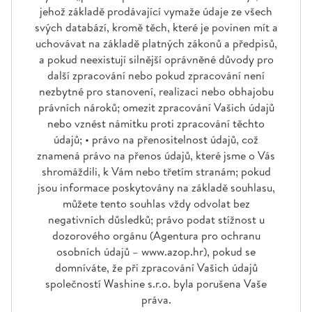
jehož základě prodávající vymaže údaje ze všech
svých databází, kromě těch, které je povinen mít a
uchovávat na základě platných zákonů a předpisů,
a pokud neexistují silnější oprávněné důvody pro
další zpracování nebo pokud zpracování není
nezbytné pro stanovení, realizaci nebo obhajobu
právních nároků; omezit zpracování Vašich údajů
nebo vznést námitku proti zpracování těchto
údajů; • právo na přenositelnost údajů, což
znamená právo na přenos údajů, které jsme o Vás
shromáždili, k Vám nebo třetím stranám; pokud
jsou informace poskytovány na základě souhlasu,
můžete tento souhlas vždy odvolat bez
negativních důsledků; právo podat stížnost u
dozorového orgánu (Agentura pro ochranu
osobních údajů – www.azop.hr), pokud se
domníváte, že při zpracování Vašich údajů
společností Washine s.r.o. byla porušena Vaše
práva.