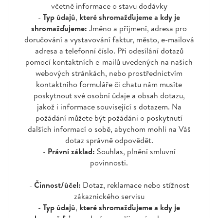
včetně informace o stavu dodávky
-
Typ údajů
,
které shromažďujeme a kdy je
shromažďujeme:
Jméno a příjmení, adresa pro
doručování a vystavování faktur, město, e-mailová
adresa a telefonní číslo. Při odesílání dotazů
pomocí kontaktních e-mailů uvedených na našich
webových stránkách, nebo prostřednictvím
kontaktního formuláře či chatu nám musíte
poskytnout své osobní údaje a obsah dotazu,
jakož i informace související s dotazem. Na
požádání můžete být požádáni o poskytnutí
dalších informací o sobě, abychom mohli na Váš
dotaz správně odpovědět.
-
Právní základ:
Souhlas, plnění smluvní
povinnosti.
-
Činnost/účel:
Dotaz, reklamace nebo stížnost
zákaznického servisu
-
Typ údajů
,
které shromažďujeme a kdy je