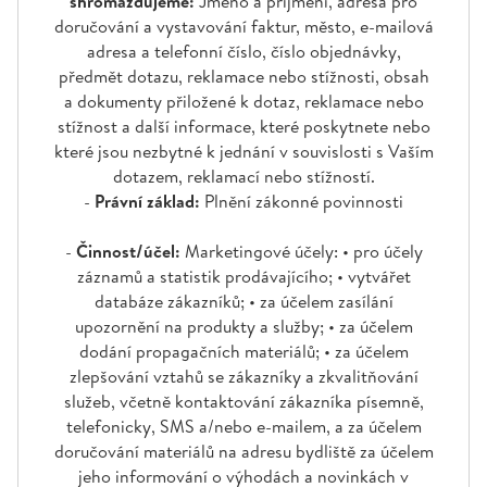
shromažďujeme:
Jméno a příjmení, adresa pro
doručování a vystavování faktur, město, e-mailová
adresa a telefonní číslo, číslo objednávky,
předmět dotazu, reklamace nebo stížnosti, obsah
a dokumenty přiložené k dotaz, reklamace nebo
stížnost a další informace, které poskytnete nebo
které jsou nezbytné k jednání v souvislosti s Vaším
dotazem, reklamací nebo stížností.
-
Právní základ:
Plnění zákonné povinnosti
-
Činnost/účel:
Marketingové účely: • pro účely
záznamů a statistik prodávajícího; • vytvářet
databáze zákazníků; • za účelem zasílání
upozornění na produkty a služby; • za účelem
dodání propagačních materiálů; • za účelem
zlepšování vztahů se zákazníky a zkvalitňování
služeb, včetně kontaktování zákazníka písemně,
telefonicky, SMS a/nebo e-mailem, a za účelem
doručování materiálů na adresu bydliště za účelem
jeho informování o výhodách a novinkách v