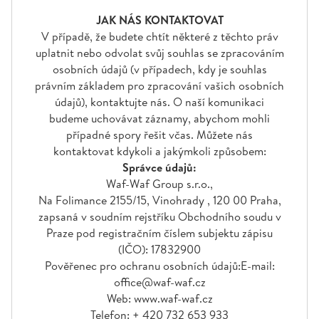
JAK NÁS KONTAKTOVAT
V případě, že budete chtít některé z těchto práv
uplatnit nebo odvolat svůj souhlas se zpracováním
osobních údajů (v případech, kdy je souhlas
právním základem pro zpracování vašich osobních
údajů), kontaktujte nás. O naší komunikaci
budeme uchovávat záznamy, abychom mohli
případné spory řešit včas. Můžete nás
kontaktovat kdykoli a jakýmkoli způsobem:
Správce údajů:
Waf-Waf Group s.r.o.,
Na Folimance 2155/15, Vinohrady , 120 00 Praha,
zapsaná v soudním rejstříku Obchodního soudu v
Praze pod registračním číslem subjektu zápisu
(IČO): 17832900
Pověřenec pro ochranu osobních údajů:E-mail:
office@waf-waf.cz
Web: www.waf-waf.cz
Telefon: + 420 732 653 933