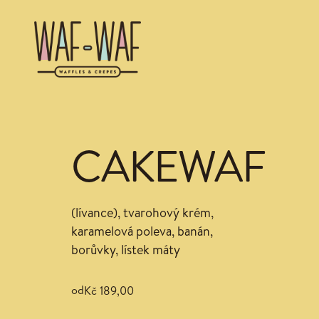
CAKEWAF
(lívance), tvarohový krém,
karamelová poleva, banán,
borůvky, lístek máty
od
Kč 189,00