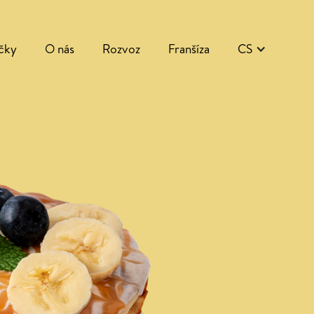
čky
O nás
Rozvoz
Franšíza
CS