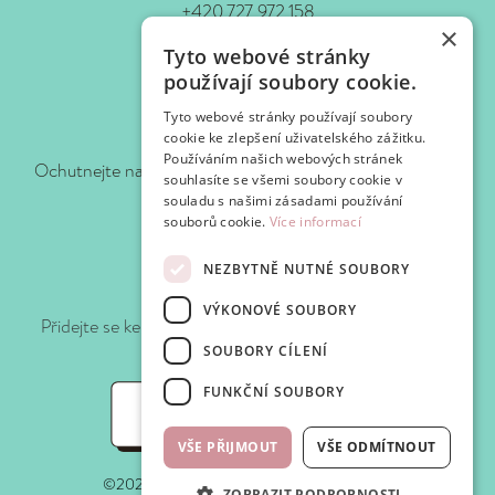
+420 727 972 158
×
www.waf-waf.cz
Tyto webové stránky
Kontakty
používají soubory cookie.
Tyto webové stránky používají soubory
Sledujte nás!
cookie ke zlepšení uživatelského zážitku.
Používáním našich webových stránek
Ochutnejte naše novinky hned, jak je pro vás připravíme.
souhlasíte se všemi soubory cookie v
souladu s našimi zásadami používání
souborů cookie.
Více informací
NEZBYTNĚ NUTNÉ SOUBORY
Připojte se k WafClub
VÝKONOVÉ SOUBORY
Přidejte se ke klubu Waf-Waf a získejte slevy a speciální
nabídky při každé návštěvě.
SOUBORY CÍLENÍ
FUNKČNÍ SOUBORY
WafClub
VŠE PŘIJMOUT
VŠE ODMÍTNOUT
©2025 Waf-Waf. Všechna práva vyhrazena.
ZOBRAZIT PODROBNOSTI