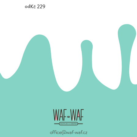
od
Kč 229
office@waf-waf.cz