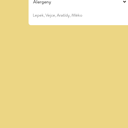
Alergeny
Lepek, Vejce, Arašídy, Mléko