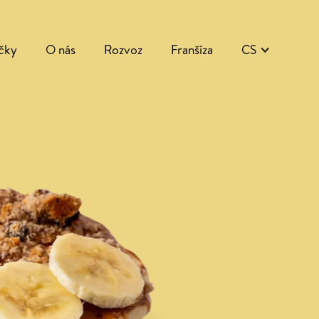
čky
O nás
Rozvoz
Franšíza
CS