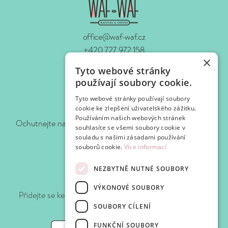
office@waf-waf.cz
+420 727 972 158
×
www.waf-waf.cz
Tyto webové stránky
Kontakty
používají soubory cookie.
Tyto webové stránky používají soubory
Sledujte nás!
cookie ke zlepšení uživatelského zážitku.
Používáním našich webových stránek
Ochutnejte naše novinky hned, jak je pro vás připravíme.
souhlasíte se všemi soubory cookie v
souladu s našimi zásadami používání
souborů cookie.
Více informací
NEZBYTNĚ NUTNÉ SOUBORY
Připojte se k WafClub
VÝKONOVÉ SOUBORY
Přidejte se ke klubu Waf-Waf a získejte slevy a speciální
nabídky při každé návštěvě.
SOUBORY CÍLENÍ
FUNKČNÍ SOUBORY