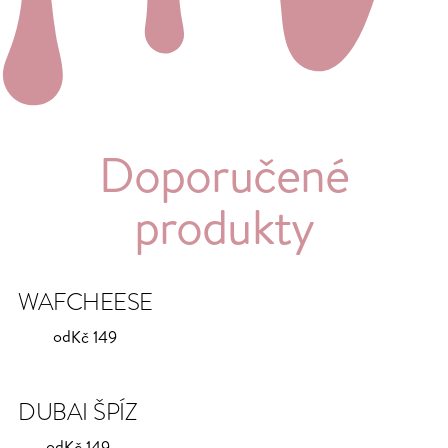
Doporučené
produkty
WAFCHEESE
od
Kč 149
DUBAI ŠPÍZ
od
Kč 149