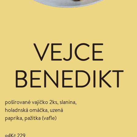
VEJCE
BENEDIKT
pošírované vajíčko 2ks, slanina,
holadnská omáčka, uzená
paprika, pažitka (vafle)
od
Kč 229