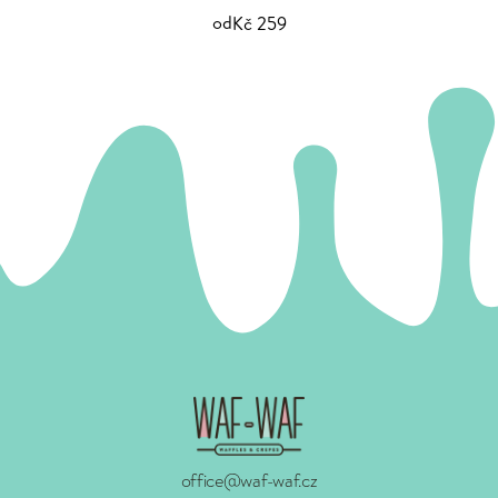
od
Kč 259
office@waf-waf.cz