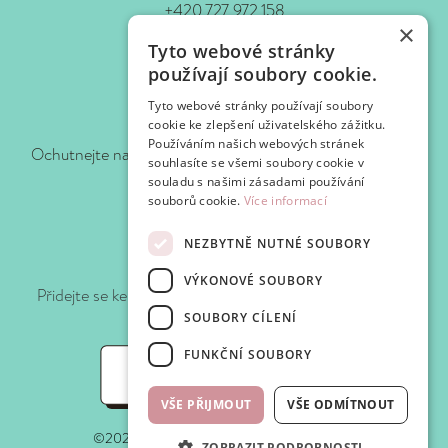
+420 727 972 158
×
www.waf-waf.cz
Tyto webové stránky
Kontakty
používají soubory cookie.
Tyto webové stránky používají soubory
Sledujte nás!
cookie ke zlepšení uživatelského zážitku.
Používáním našich webových stránek
Ochutnejte naše novinky hned, jak je pro vás připravíme.
souhlasíte se všemi soubory cookie v
souladu s našimi zásadami používání
souborů cookie.
Více informací
NEZBYTNĚ NUTNÉ SOUBORY
Připojte se k WafClub
VÝKONOVÉ SOUBORY
Přidejte se ke klubu Waf-Waf a získejte slevy a speciální
nabídky při každé návštěvě.
SOUBORY CÍLENÍ
FUNKČNÍ SOUBORY
WafClub
VŠE PŘIJMOUT
VŠE ODMÍTNOUT
©2025 Waf-Waf. Všechna práva vyhrazena.
ZOBRAZIT PODROBNOSTI