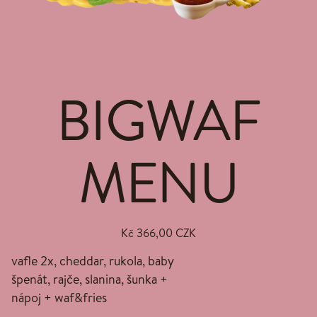
BIGWAF
MENU
Kč 366,00 CZK
vafle 2x, cheddar, rukola, baby
špenát, rajče, slanina, šunka +
nápoj + waf&fries