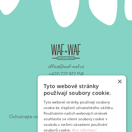
office@waf-waf.cz
+420 727 972 158
×
www.waf-waf.cz
Tyto webové stránky
Kontakty
používají soubory cookie.
Tyto webové stránky používají soubory
Sledujte nás!
cookie ke zlepšení uživatelského zážitku.
Používáním našich webových stránek
Ochutnejte naše novinky hned, jak je pro vás připravíme.
souhlasíte se všemi soubory cookie v
souladu s našimi zásadami používání
souborů cookie.
Více informací