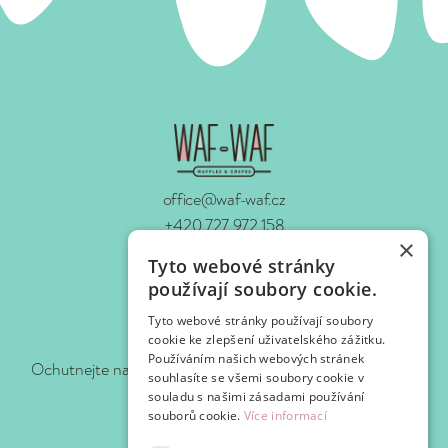
office@waf-waf.cz
+420 727 972 158
×
www.waf-waf.cz
Tyto webové stránky
Kontakty
používají soubory cookie.
Tyto webové stránky používají soubory
Sledujte nás!
cookie ke zlepšení uživatelského zážitku.
Používáním našich webových stránek
Ochutnejte naše novinky hned, jak je pro vás připravíme.
souhlasíte se všemi soubory cookie v
souladu s našimi zásadami používání
souborů cookie.
Více informací