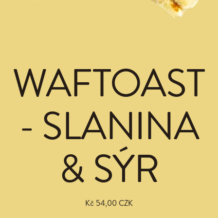
WAFTOAST
- SLANINA
& SÝR
Kč 54,00 CZK