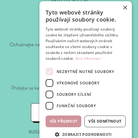
+420 727 972 158
×
www.waf-waf.cz
Tyto webové stránky
Kontakty
používají soubory cookie.
Tyto webové stránky používají soubory
Sledujte nás!
cookie ke zlepšení uživatelského zážitku.
Používáním našich webových stránek
Ochutnejte naše novinky hned, jak je pro vás připravíme.
souhlasíte se všemi soubory cookie v
souladu s našimi zásadami používání
souborů cookie.
Více informací
NEZBYTNĚ NUTNÉ SOUBORY
Připojte se k WafClub
VÝKONOVÉ SOUBORY
Přidejte se ke klubu Waf-Waf a získejte slevy a speciální
nabídky při každé návštěvě.
SOUBORY CÍLENÍ
FUNKČNÍ SOUBORY
WafClub
VŠE PŘIJMOUT
VŠE ODMÍTNOUT
©2025 Waf-Waf. Všechna práva vyhrazena.
ZOBRAZIT PODROBNOSTI