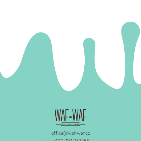
office@waf-waf.cz