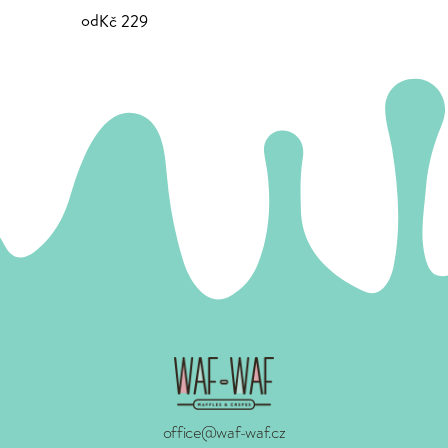
od
Kč 229
office@waf-waf.cz