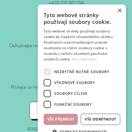
+420 727 972 158
×
www.waf-waf.cz
Tyto webové stránky
Kontakty
používají soubory cookie.
Tyto webové stránky používají soubory
Sledujte nás!
cookie ke zlepšení uživatelského zážitku.
Používáním našich webových stránek
Ochutnejte naše novinky hned, jak je pro vás připravíme.
souhlasíte se všemi soubory cookie v
souladu s našimi zásadami používání
souborů cookie.
Více informací
NEZBYTNĚ NUTNÉ SOUBORY
Připojte se k WafClub
VÝKONOVÉ SOUBORY
Přidejte se ke klubu Waf-Waf a získejte slevy a speciální
nabídky při každé návštěvě.
SOUBORY CÍLENÍ
FUNKČNÍ SOUBORY
WafClub
VŠE PŘIJMOUT
VŠE ODMÍTNOUT
©2025 Waf-Waf. Všechna práva vyhrazena.
ZOBRAZIT PODROBNOSTI