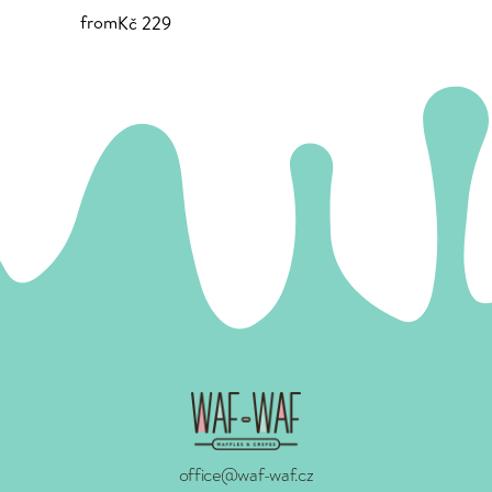
from
Kč 229
office@waf-waf.cz