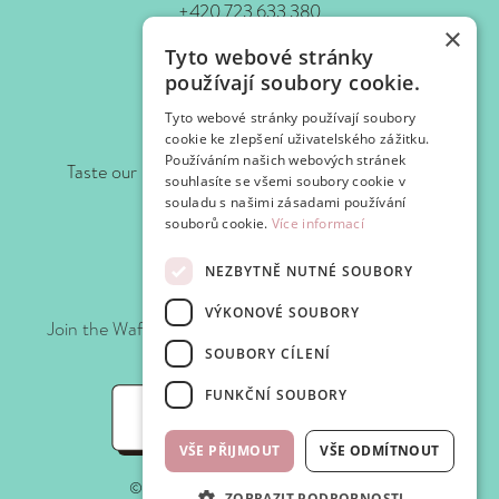
+420 723 633 380
×
www.waf-waf.cz
Tyto webové stránky
Contacts
používají soubory cookie.
Tyto webové stránky používají soubory
Follow us!
cookie ke zlepšení uživatelského zážitku.
Používáním našich webových stránek
Taste our news as soon as we prepare it for you.
souhlasíte se všemi soubory cookie v
souladu s našimi zásadami používání
souborů cookie.
Více informací
NEZBYTNĚ NUTNÉ SOUBORY
Join WAFClub
VÝKONOVÉ SOUBORY
Join the Waf-Waf Club and get discounts and special
offers every time you visit.
SOUBORY CÍLENÍ
FUNKČNÍ SOUBORY
WafClub
VŠE PŘIJMOUT
VŠE ODMÍTNOUT
©2025 Waf-Waf. All rights reserved.
ZOBRAZIT PODROBNOSTI