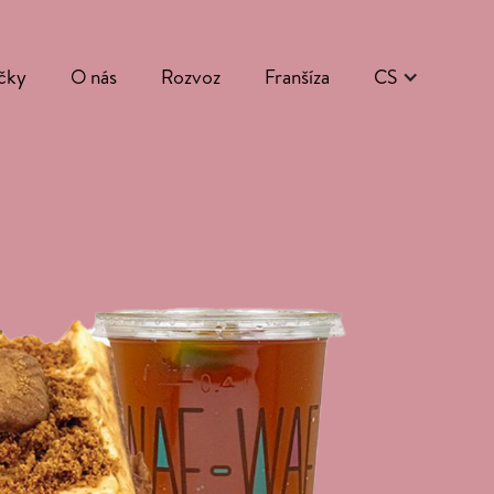
čky
O nás
Rozvoz
Franšíza
CS