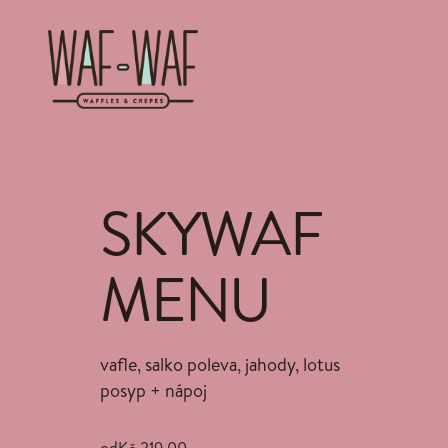
SKYWAF
MENU
vafle, salko poleva, jahody, lotus
posyp + nápoj
od
Kč 219,00