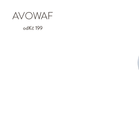
AVOWAF
od
Kč 199