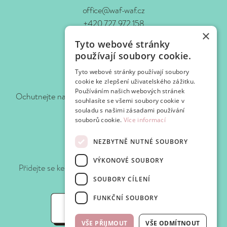
office@waf-waf.cz
+420 727 972 158
×
www.waf-waf.cz
Tyto webové stránky
Kontakty
používají soubory cookie.
Tyto webové stránky používají soubory
Sledujte nás!
cookie ke zlepšení uživatelského zážitku.
Používáním našich webových stránek
Ochutnejte naše novinky hned, jak je pro vás připravíme.
souhlasíte se všemi soubory cookie v
souladu s našimi zásadami používání
souborů cookie.
Více informací
NEZBYTNĚ NUTNÉ SOUBORY
Připojte se k WafClub
VÝKONOVÉ SOUBORY
Přidejte se ke klubu Waf-Waf a získejte slevy a speciální
nabídky při každé návštěvě.
SOUBORY CÍLENÍ
FUNKČNÍ SOUBORY
WafClub
VŠE PŘIJMOUT
VŠE ODMÍTNOUT