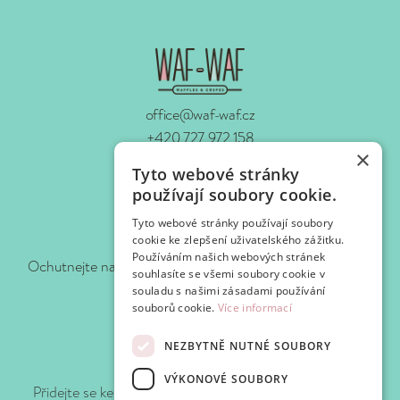
office@waf-waf.cz
+420 727 972 158
×
www.waf-waf.cz
Tyto webové stránky
Kontakty
používají soubory cookie.
Tyto webové stránky používají soubory
Sledujte nás!
cookie ke zlepšení uživatelského zážitku.
Používáním našich webových stránek
Ochutnejte naše novinky hned, jak je pro vás připravíme.
souhlasíte se všemi soubory cookie v
souladu s našimi zásadami používání
souborů cookie.
Více informací
NEZBYTNĚ NUTNÉ SOUBORY
Připojte se k WafClub
VÝKONOVÉ SOUBORY
Přidejte se ke klubu Waf-Waf a získejte slevy a speciální