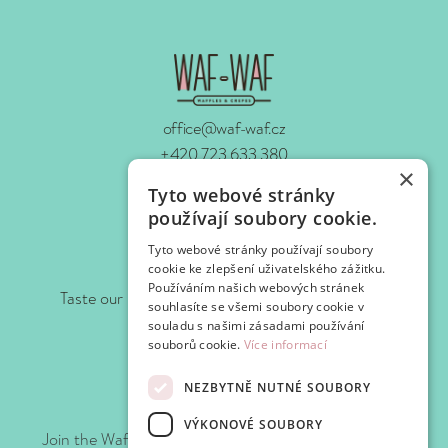
office@waf-waf.cz
+420 723 633 380
×
www.waf-waf.cz
Tyto webové stránky
Contacts
používají soubory cookie.
Tyto webové stránky používají soubory
Follow us!
cookie ke zlepšení uživatelského zážitku.
Používáním našich webových stránek
Taste our news as soon as we prepare it for you.
souhlasíte se všemi soubory cookie v
souladu s našimi zásadami používání
souborů cookie.
Více informací
NEZBYTNĚ NUTNÉ SOUBORY
Join WAFClub
VÝKONOVÉ SOUBORY
Join the Waf-Waf Club and get discounts and special