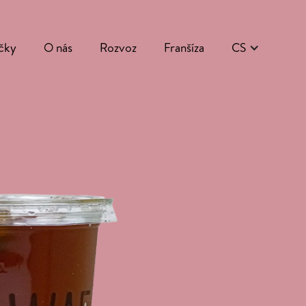
čky
O nás
Rozvoz
Franšíza
CS