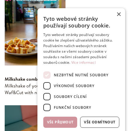
×
Tyto webové stránky
používají soubory cookie.
Tyto webové stránky používají soubory
cookie ke zlepšení uživatelského zážitku.
Používáním našich webových stránek
souhlasíte se všemi soubory cookie v
souladu s našimi zásadami používání
souborů cookie.
Více informací
NEZBYTNĚ NUTNÉ SOUBORY
Milkshake combo:
Milkshake of your choice (strawberry/banana) and
VÝKONOVÉ SOUBORY
Waf&Cut with nutella all for 159 CZK
SOUBORY CÍLENÍ
FUNKČNÍ SOUBORY
VŠE PŘIJMOUT
VŠE ODMÍTNOUT