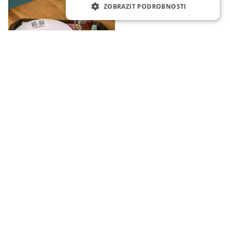
ZOBRAZIT PODROBNOSTI
Salty combo:
WafToast with ham and cheese, Waf&Fries and IceTea, this
great combination for only 129 CZK
The promotion is valid for all customers and also at all Waf-
Waf branches.
For more information follow our social networks
@wafwafcz