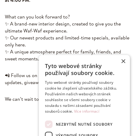
at 4:00 PM
.
What can you look forward to?
✨ A brand-new interior design, created to give you the
ultimate Waf-Waf experience.
✨ Our newest products and limited-time specials, available
only here.
✨ A unique atmosphere perfect for family, friends, and
sweet moments.
×
Tyto webové stránky
používají soubory cookie.
📲 Follow us on Instagram:
@wafwafhradeckralove
for
updates, giveaways, and sneak peeks!
Tyto webové stránky používají soubory
cookie ke zlepšení uživatelského zážitku.
Používáním našich webových stránek
We can’t wait to welcome you! 💛
souhlasíte se všemi soubory cookie v
souladu s našimi zásadami používání
souborů cookie.
Více informací
NEZBYTNĚ NUTNÉ SOUBORY
VÝKONOVÉ SOUBORY