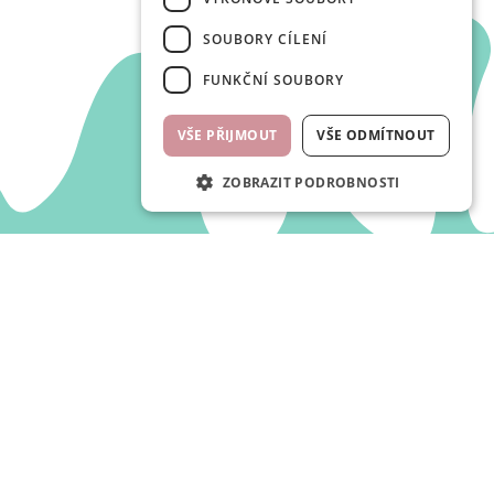
SOUBORY CÍLENÍ
FUNKČNÍ SOUBORY
VŠE PŘIJMOUT
VŠE ODMÍTNOUT
ZOBRAZIT PODROBNOSTI
office@waf-waf.cz
+420 723 633 380
www.waf-waf.cz
Contacts