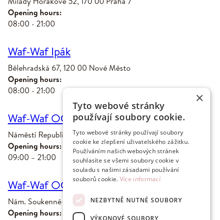
Milady Horákové 52, 170 00 Praha 7
Opening hours:
08:00 - 21:00
Waf-Waf Ipák
Bělehradská 67, 120 00 Nové Město
Opening hours:
08:00 - 21:00
×
Tyto webové stránky
Waf-Waf OC Palladium
používají soubory cookie.
Tyto webové stránky používají soubory
Náměstí Republiky 1, 110 00 Praha 1
cookie ke zlepšení uživatelského zážitku.
Opening hours:
Používáním našich webových stránek
09:00 – 21:00
souhlasíte se všemi soubory cookie v
souladu s našimi zásadami používání
souborů cookie.
Více informací
Waf-Waf OC Forum Liberec
NEZBYTNĚ NUTNÉ SOUBORY
Nám. Soukenné 2a, 460 01 Liberec
Opening hours:
VÝKONOVÉ SOUBORY