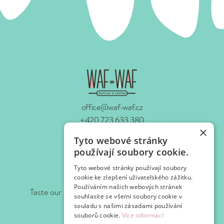
office@waf-waf.cz
+420 723 633 380
×
www.waf-waf.cz
Tyto webové stránky
Contacts
používají soubory cookie.
Tyto webové stránky používají soubory
Follow us!
cookie ke zlepšení uživatelského zážitku.
Používáním našich webových stránek
Taste our news as soon as we prepare it for you.
souhlasíte se všemi soubory cookie v
souladu s našimi zásadami používání
souborů cookie.
Více informací