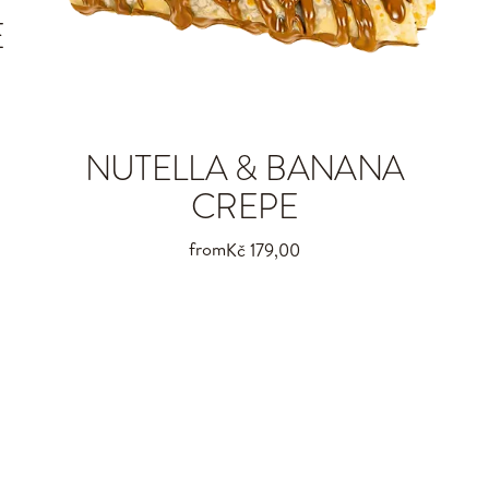
E
NUTELLA & BANANA
CREPE
from
Kč 179,00