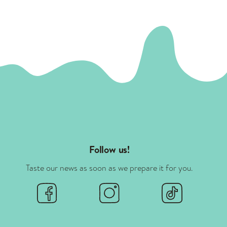
Follow us!
Taste our news as soon as we prepare it for you.