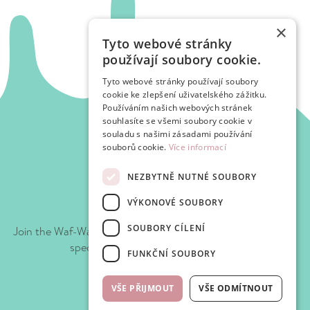
×
Tyto webové stránky
používají soubory cookie.
Tyto webové stránky používají soubory
cookie ke zlepšení uživatelského zážitku.
Používáním našich webových stránek
souhlasíte se všemi soubory cookie v
souladu s našimi zásadami používání
souborů cookie.
Více informací
NEZBYTNĚ NUTNÉ SOUBORY
Join WAFClub
VÝKONOVÉ SOUBORY
SOUBORY CÍLENÍ
Join the Waf-Waf Club and get discounts and
special offers every time you visit.
FUNKČNÍ SOUBORY
WafClub
VŠE PŘIJMOUT
VŠE ODMÍTNOUT