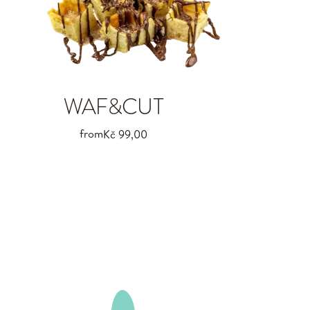
WAF&CUT
from
Kč 99,00