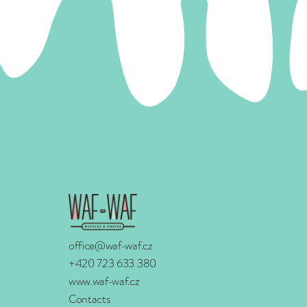
office@waf-waf.cz
+420 723 633 380
www.waf-waf.cz
Contacts