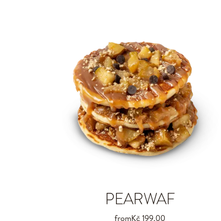
PEARWAF
from
Kč 199,00