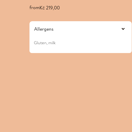
from
Kč 219,00
Allergens
Gluten, milk