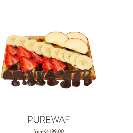
PUREWAF
from
Kč 199,00