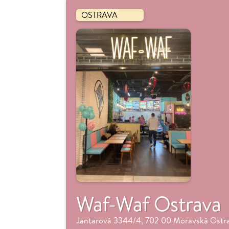
OSTRAVA
Waf-Waf Ostrava
Jantarová 3344/4, 702 00 Moravská Ostra