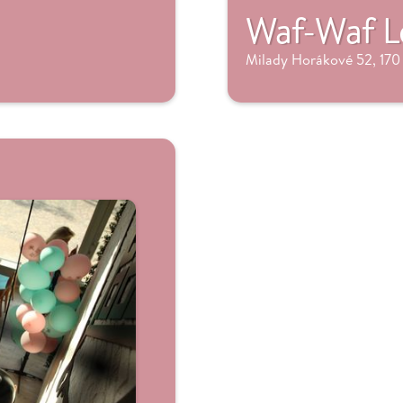
Waf-Waf L
Milady Horákové 52, 170