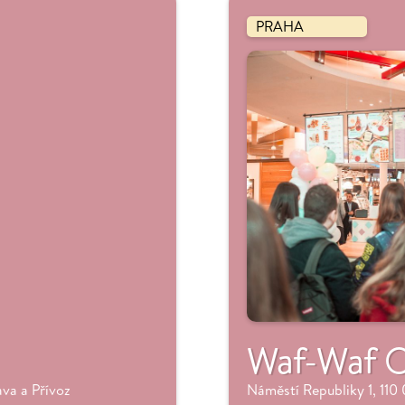
PRAHA
Waf-Waf O
va a Přívoz
Náměstí Republiky 1, 110 