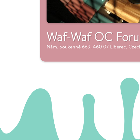
Waf-Waf OC Foru
Nám. Soukenné 669, 460 07 Liberec, Czec