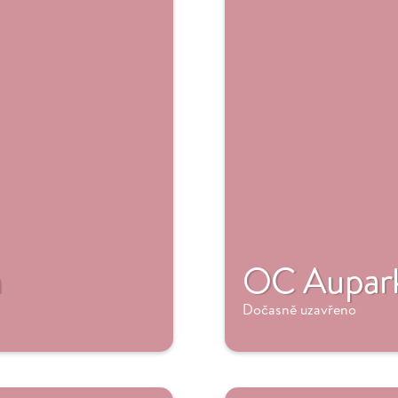
n
OC Aupark
Dočasně uzavřeno