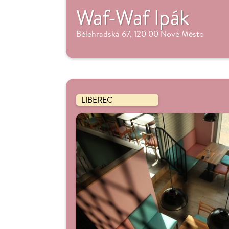
Waf-Waf Ipák
Bělehradská 67, 120 00 Nové Město
LIBEREC